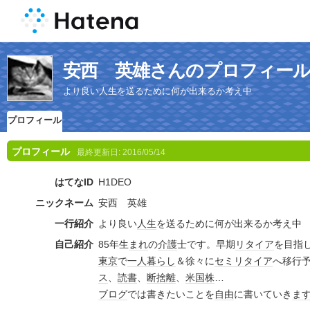
安西 英雄さんのプロフィー
より良い人生を送るために何が出来るか考え中
プロフィール
プロフィール
最終更新日:
2016/05/14
はてなID
H1DEO
ニックネーム
安西 英雄
一行紹介
より良い
人生
を送るために何が出来るか考え中
自己紹介
85年生
まれ
の
介護
士です。早期
リタイア
を目指
東京
で
一人暮らし
＆徐々に
セミリタイア
へ移行
ス
、
読書
、
断捨離
、
米国株
…
ブログ
では書きたいことを
自由
に書いていき
ま