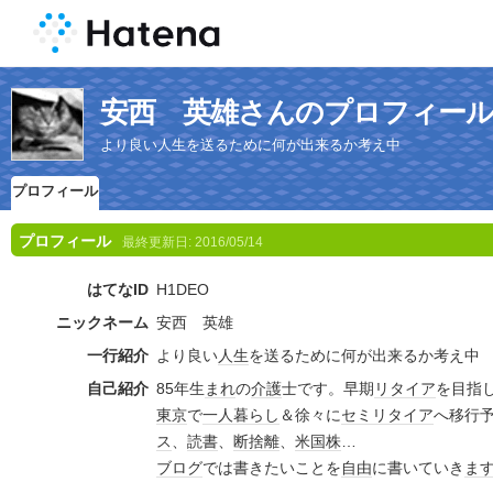
安西 英雄さんのプロフィー
より良い人生を送るために何が出来るか考え中
プロフィール
プロフィール
最終更新日:
2016/05/14
はてなID
H1DEO
ニックネーム
安西 英雄
一行紹介
より良い
人生
を送るために何が出来るか考え中
自己紹介
85年生
まれ
の
介護
士です。早期
リタイア
を目指
東京
で
一人暮らし
＆徐々に
セミリタイア
へ移行
ス
、
読書
、
断捨離
、
米国株
…
ブログ
では書きたいことを
自由
に書いていき
ま