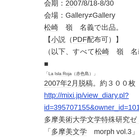
会期：
20
07/8/18-8/30
会場：Gallery≠Gallery
松崎
嶺 名義で出品。
【
小説
（
PDF
配布可）】
（以下、すべて
松崎
嶺 名
■
「
La
Is
la Roja
（
赤色
島）」
2007年
2月
脱稿
。約３００枚
http://mixi.jp/view_diary.pl?
id=395707155&owner_id=10
多摩美術大学
文学
特殊
研究
ゼ
「
多摩美
文学
morph vol.3