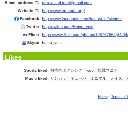
E-mail address #1
otra.vez.el.mar@gmail.com
Website #1
http://www.en-soph.org/
Facebook
http://www.facebook.com/HainuVele?sk=info
Twitter
http://twitter.com/Hainu_Vele
Flickr
https://www.flickr.com/photos/108767864@N04
Skype
hainu_vele
Likes
Sports liked
熱病的ボクシング「web」観戦マニア
Music liked
リンガラ、キューバ、ミニマル、ノイズ、
Home
-
Terms of 