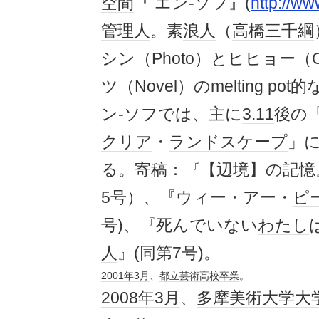
空間
『 エン-ソフ』(
http://w
管理人
。素
浪人
（
高橋三千綱
シン（
Photo
）とヒヒョー（Cr
ツ（Novel）のmelting pot的
ン-ソフでは、主に
3.11
後の
クリア
・
ランドスケープ
」
る。
寄稿
：『【
辺境
】の
記憶
5号）、『ウィー・アー・
ピ
号)、『死んでいない
わたし
人
』(同第7号)。
2001年
3月
、
都立
芸術
高校
卒業
。
2008年
3月
、
多摩美術大学
大