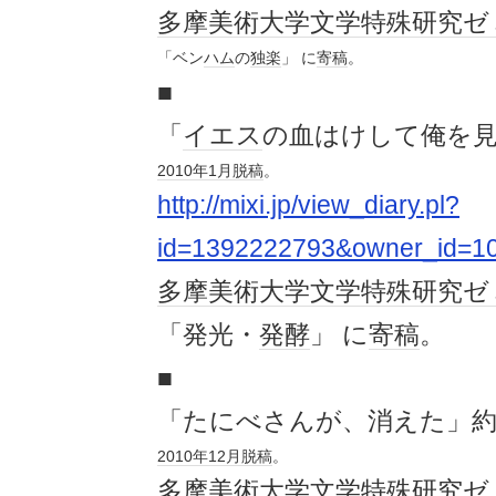
多摩美術大学
文学
特殊
研究
ゼ
「ベン
ハム
の
独楽
」 に
寄稿
。
■
「
イエス
の血はけして俺を見
2010年
1月
脱稿
。
http://mixi.jp/view_diary.pl?
id=1392222793&owner_id=1
多摩美術大学
文学
特殊
研究
ゼ
「発光・
発酵
」 に
寄稿
。
■
「たにべさんが、消えた」約
2010年
12月
脱稿
。
多摩美術大学
文学
特殊
研究
ゼ