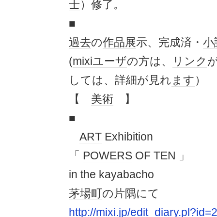
士
）修了。
■
過去
の
作品展
示、完成済・
小
(
mixi
ユーザ
の方は、
リンク
しては、詳細が見れ
ます
）
【
美術
】
■
ART
Exhibition
「
POWERS
OF TEN 」
in the kayabacho
茅場町
の片隅にて
http://mixi.jp/edit_diary.pl?i