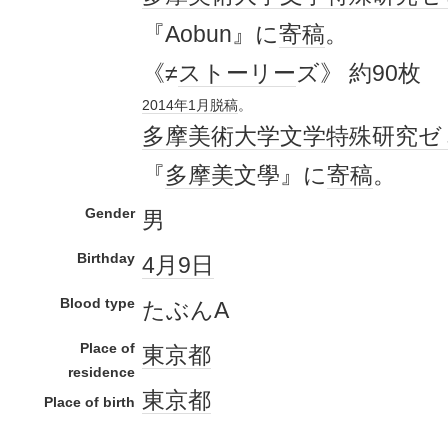
『Aobun』に
寄稿
。
《≠
ストーリー
ズ》 約90枚
2014年
1月
脱稿
。
多摩美術大学
文学
特殊
研究
ゼ
『
多摩美
文學』に
寄稿
。
Gender
男
Birthday
4月9日
Blood type
たぶんA
Place of
東京都
residence
東京都
Place of birth