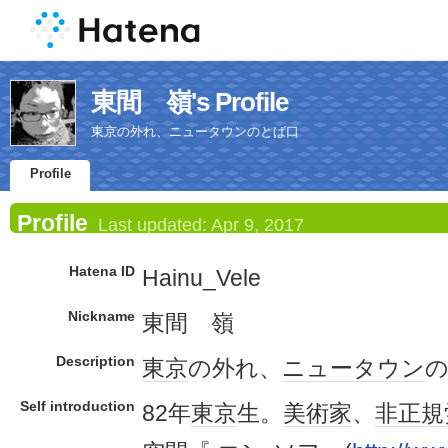
東間 嶺's Profile
東京の外れ、ニュータウンのとば口
Profile
Profile
Last updated:
Apr 9, 2017
Hatena ID
Hainu_Vele
Nickname
東間 嶺
Description
東京
の外れ、
ニュータウン
Self introduction
82年
東京
生。
美術家
、
非正規