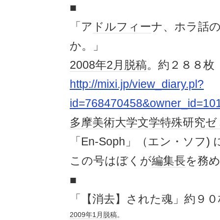
■
「ア
ドルフィー
ナ、ホラ話
か。」
2008年
2月
脱稿
。約２８８枚
http://mixi.jp/view_diary.pl?
id=768470458&owner_id=10
多摩美術大学
文学
特殊
研究
ゼ
「En-Soph」（エン・ソフ) 
この号はぼくが
編集長
を務
■
「【消去】された魂」約９０
2009年
1月
脱稿
。