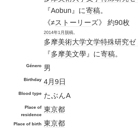
『Aobun』に
寄稿
。
《≠
ストーリー
ズ》 約90枚
2014年
1月
脱稿
。
多摩美術大学
文学
特殊
研究
ゼ
『
多摩美
文學』に
寄稿
。
Género
男
Birthday
4月9日
Blood type
たぶんA
Place of
東京都
residence
東京都
Place of birth