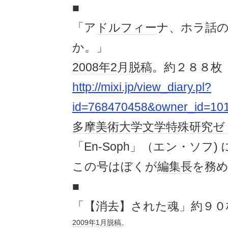
■
「ア
ドルフィー
ナ、ホラ話
か。」
2008年
2月
脱稿
。約２８８枚
http://mixi.jp/view_diary.pl?
id=768470458&owner_id=10
多摩美術大学
文学
特殊
研究
ゼ
「En-Soph」（エン・ソフ) 
この号はぼくが
編集長
を務
■
「【消去】された魂」約９０
2009年
1月
脱稿
。