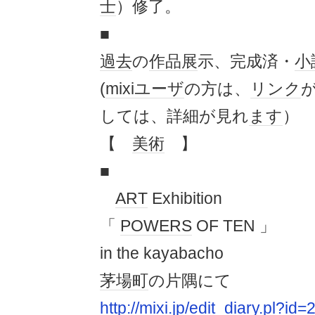
士
）修了。
■
過去
の
作品展
示、完成済・
小
(
mixi
ユーザ
の方は、
リンク
しては、詳細が見れ
ます
）
【
美術
】
■
ART
Exhibition
「
POWERS
OF TEN 」
in the kayabacho
茅場町
の片隅にて
http://mixi.jp/edit_diary.pl?i