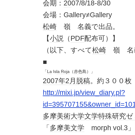
会期：
20
07/8/18-8/30
会場：Gallery≠Gallery
松崎
嶺 名義で出品。
【
小説
（
PDF
配布可）】
（以下、すべて
松崎
嶺 名
■
「
La
Is
la Roja
（
赤色
島）」
2007年
2月
脱稿
。約３００枚
http://mixi.jp/view_diary.pl?
id=395707155&owner_id=10
多摩美術大学
文学
特殊
研究
ゼ
「
多摩美
文学
morph vol.3