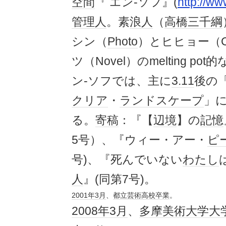
空間
『 エン-ソフ』(
http://w
管理人
。素
浪人
（
高橋三千綱
シン（
Photo
）とヒヒョー（Cr
ツ（Novel）のmelting pot的
ン-ソフでは、主に
3.11
後の
クリア
・
ランドスケープ
」
る。
寄稿
：『【
辺境
】の
記憶
5号）、『ウィー・アー・
ピ
号)、『死んでいない
わたし
人
』(同第7号)。
2001年
3月
、
都立
芸術
高校
卒業
。
2008年
3月
、
多摩美術大学
大