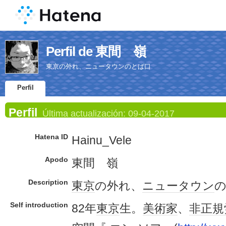
Perfil de 東間 嶺
東京の外れ、ニュータウンのとば口
Perfil
Perfil
Última actualización:
09-04-2017
Hatena ID
Hainu_Vele
Apodo
東間 嶺
Description
東京
の外れ、
ニュータウン
Self introduction
82年
東京
生。
美術家
、
非正規