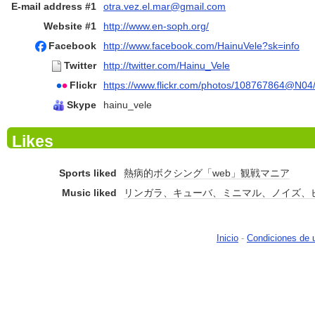
E-mail address #1
otra.vez.el.mar@gmail.com
Website #1
http://www.en-soph.org/
Facebook
http://www.facebook.com/HainuVele?sk=info
Twitter
http://twitter.com/Hainu_Vele
Flickr
https://www.flickr.com/photos/108767864@N04
Skype
hainu_vele
Likes
Sports liked
熱病的ボクシング「web」観戦マニア
Music liked
リンガラ、キューバ、ミニマル、ノイズ、
Inicio
-
Condiciones de 