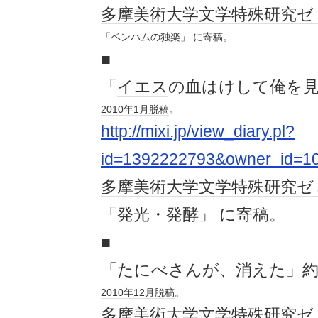
多摩美術大学
文学
特殊
研究
ゼ
「ベン
ハム
の
独楽
」 に
寄稿
。
■
「
イエス
の血はけして俺を見
2010年
1月
脱稿
。
http://mixi.jp/view_diary.pl?
id=1392222793&owner_id=1
多摩美術大学
文学
特殊
研究
ゼ
「発光・
発酵
」 に
寄稿
。
■
「たにべさんが、消えた」約
2010年
12月
脱稿
。
多摩美術大学
文学
特殊
研究
ゼ