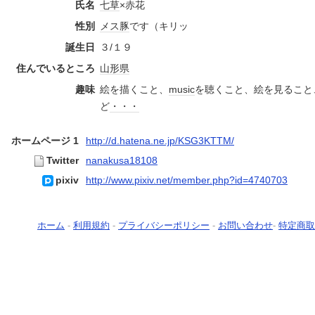
氏名
七草
×赤花
性別
メス豚
です（キリッ
誕生日
３/１９
住んでいるところ
山形県
趣味
絵を描くこと、
music
を聴くこと、絵を見ること
ど
・・・
ホームページ 1
http://d.hatena.ne.jp/KSG3KTTM/
Twitter
nanakusa18108
pixiv
http://www.pixiv.net/member.php?id=4740703
ホーム
-
利用規約
-
プライバシーポリシー
-
お問い合わせ
-
特定商取