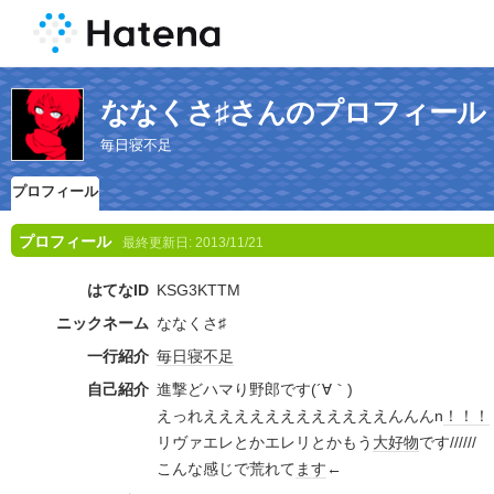
ななくさ♯さんのプロフィール
毎日寝不足
プロフィール
プロフィール
最終更新日:
2013/11/21
はてなID
KSG3KTTM
ニックネーム
ななくさ♯
一行紹介
毎日
寝不足
自己紹介
進撃どハマり野郎です(´∀｀)
えっれええええええええええええんんんn
！！！
リヴァエレとかエレリとかもう
大好物
です//////
こんな感じで荒れて
ます
←