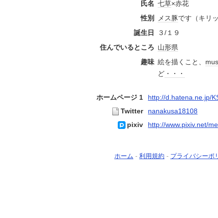
氏名
七草
×赤花
性別
メス豚
です（キリ
誕生日
３/１９
住んでいるところ
山形県
趣味
絵を描くこと、
mus
ど
・・・
ホームページ 1
http://d.hatena.ne.jp
Twitter
nanakusa18108
pixiv
http://www.pixiv.net/
ホーム
-
利用規約
-
プライバシーポ