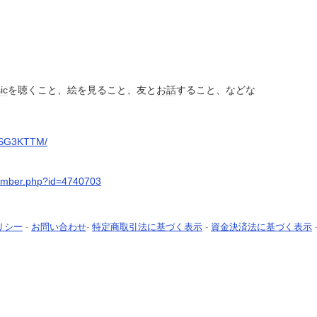
ッ
ic
を聴くこと、絵を見ること、友と
お話
すること、などな
/KSG3KTTM/
member.php?id=4740703
リシー
-
お問い合わせ
-
特定商取引法に基づく表示
-
資金決済法に基づく表示