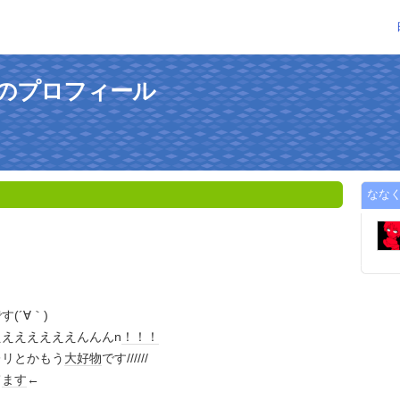
のプロフィール
なな
(´∀｀)
ええええええんんんn
！！！
レリとかもう
大好物
です//////
て
ます
←