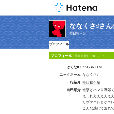
ななくさ♯さん
毎日寝不足
プロフィール
プロフィール
最終更新日:
2013/11/21
はてなID
KSG3KTTM
ニックネーム
ななくさ♯
一行紹介
毎日
寝不足
自己紹介
進撃どハマり野郎です
えっれええええええ
リヴァエレとかエ
こんな感じで荒れ