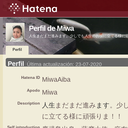
Perfil de Miwa
人生まだまだ進みます。少しでも人生のお役に立てる様に
Perfil
Perfil
Última actualización:
23-07-2020
Hatena ID
MiwaAiba
Apodo
Miwa
Description
人生
まだまだ進み
ます
。少
に立てる様に頑張りま！！
Self introduction