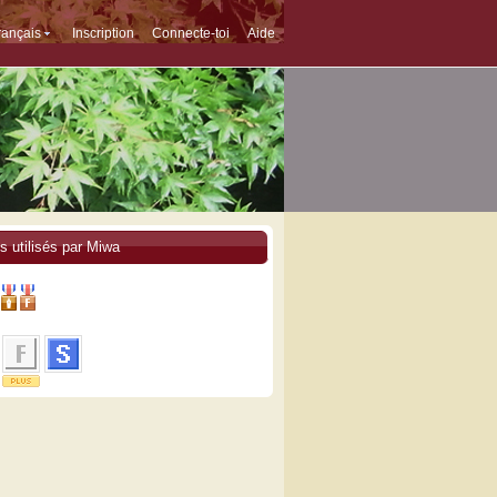
rançais
Inscription
Connecte-toi
Aide
s utilisés par Miwa