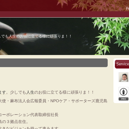
F
しでも人生のお役に立てる様に頑張りま！！
Service
ます
。少しでも
人生
のお役に立てる様に頑張りま！！
大使・麻布法人会広報委員・NPOケア・サポーターズ鹿児島
コーポレーション代表取締役社長
島の３拠点在住。
大きなビジョンを持って進みます。