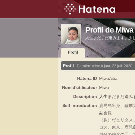
Profil de Miwa
人生まだまだ進みます。少
Profil
Profil
Dernière mise à jour:
23 juil. 2020
Hatena ID
MiwaAiba
Nom d'utilisateur
Miwa
Description
人生
まだまだ進み
Self introduction
鹿児島出身、薩摩
副会長
（株）ヴェリタス
ロス、東京、鹿児
自分の信念の元、