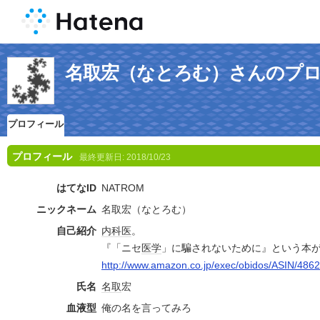
名取宏（なとろむ）さんのプ
プロフィール
プロフィール
最終更新日:
2018/10/23
はてなID
NATROM
ニックネーム
名取宏（なとろむ）
自己紹介
内科医
。
『「ニセ
医学
」に騙されないために』という本
http://www.amazon.co.jp/exec/obidos/ASIN/486
氏名
名取
宏
血液型
俺の名を言ってみろ