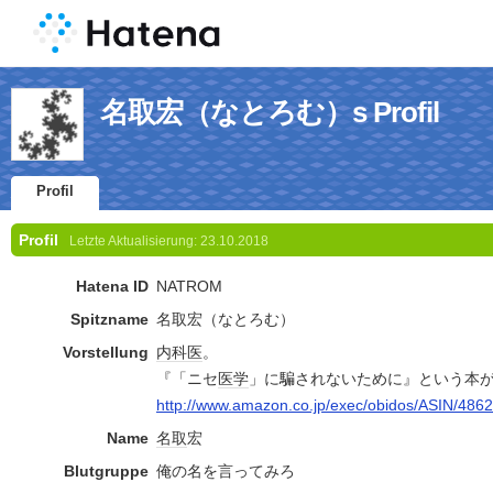
名取宏（なとろむ）s Profil
Profil
Profil
Letzte Aktualisierung:
23.10.2018
Hatena ID
NATROM
Spitzname
名取宏（なとろむ）
Vorstellung
内科医
。
『「ニセ
医学
」に騙されないために』という本
http://www.amazon.co.jp/exec/obidos/ASIN/486
Name
名取
宏
Blutgruppe
俺の名を言ってみろ