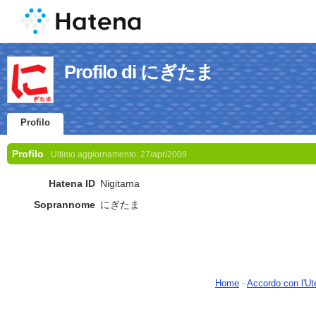
Profilo di にぎたま
Profilo
Profilo
Ultimo aggiornamento:
27/apr/2009
Hatena ID
Nigitama
Soprannome
にぎたま
Home
-
Accordo con l'Ut