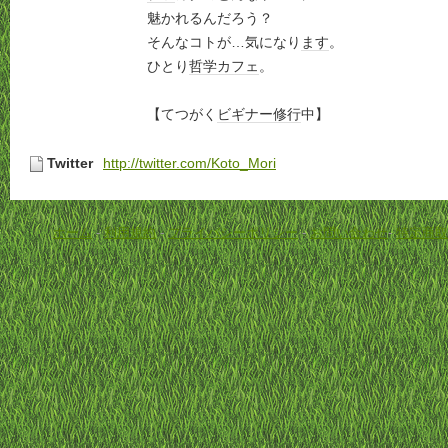
魅かれるんだろう？
そんなコトが…気になり
ます
。
ひとり
哲学
カフェ
。
【てつがく
ビギナー
修行
中】
Twitter
http://twitter.com/Koto_Mori
ホーム
-
利用規約
-
プライバシーポリシー
-
お問い合わせ
-
特定商取