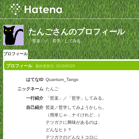
たんごさんのプロフィール
「哲楽」／「哲学」してみる。
プロフィール
プロフィール
最終更新日:
2019/05/20
はてなID
Quantum_Tango
ニックネーム
たんご
一行紹介
「哲楽」／「
哲学
」してみる。
自己紹介
哲楽／
哲学
してみようかしら。
（
簡単
じゃ…ナイけれど…）
テツ
ガクに興味があるのは、
どんなヒト？
テツ
ガクのどんなトコロに