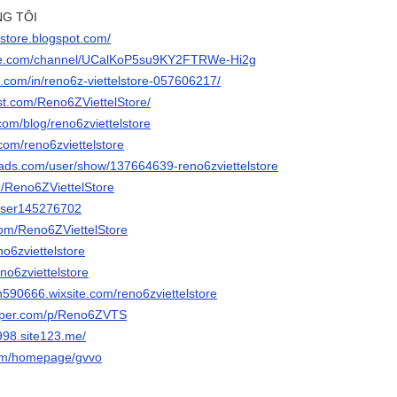
NG TÔI
elstore.blogspot.com/
ube.com/channel/UCalKoP5su9KY2FTRWe-Hi2g
n.com/in/reno6z-viettelstore-057606217/
est.com/Reno6ZViettelStore/
com/blog/reno6zviettelstore
com/reno6zviettelstore
ads.com/user/show/137664639-reno6zviettelstore
m/Reno6ZViettelStore
/user145276702
.com/Reno6ZViettelStore
no6zviettelstore
eno6zviettelstore
n590666.wixsite.com/reno6zviettelstore
paper.com/p/Reno6ZVTS
998.site123.me/
com/homepage/gvvo