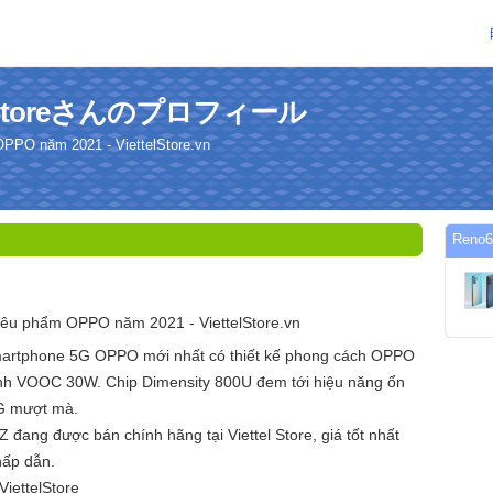
telStoreさんのプロフィール
PPO năm 2021 - ViettelStore.vn
Reno
êu phẩm OPPO năm 2021 - ViettelStore.vn
rtphone 5G OPPO mới nhất có thiết kế phong cách OPPO
anh VOOC 30W. Chip Dimensity 800U đem tới hiệu năng ổn
5G mượt mà.
đang được bán chính hãng tại Viettel Store, giá tốt nhất
hấp dẫn.
ettelStore