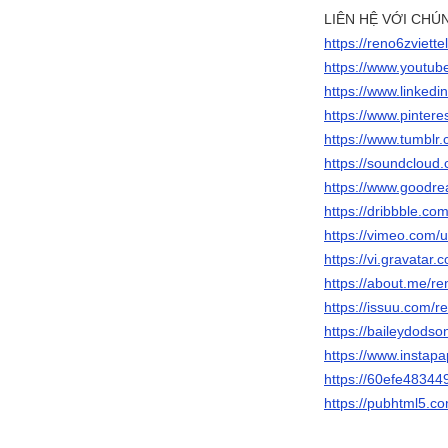
LIÊN HỆ VỚI CHÚ
https://reno6zviett
https://www.yout
https://www.linkedi
https://www.pinter
https://www.tumblr.
https://soundcloud.
https://www.goodre
https://dribbble.co
https://vimeo.com
https://vi.gravatar
https://about.me/re
https://issuu.com/r
https://baileydodso
https://www.insta
https://60efe48344
https://pubhtml5.