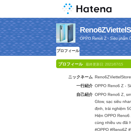
Reno6ZViet
OPPO Reno6 Z - Siêu phẩm O
プロフィール
プロフィール
最終更新日:
2021/07/15
ニックネーム
Reno6ZViettelStore
一行紹介
OPPO Reno6 Z - Si
自己紹介
OPPO Reno6 Z, sma
Glow, sạc siêu nh
định, trải nghiệm 
Hiện OPPO Reno6 Z 
cùng nhiều ưu đãi 
#OPPO #Reno6Z #Vi