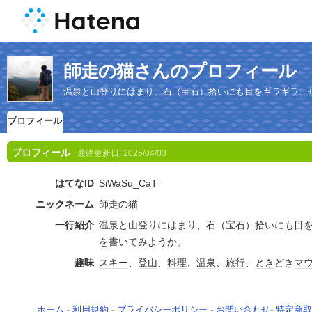
師走の猫さんのプロフィール
温泉と山登りにはまり、石（宝石）拾いにも目をギラギラ、
プロフィール
プロフィール
最終更新日:
2025/04/03
はてなID
SiWaSu_CaT
ニックネーム
師走の猫
一行紹介
温泉と山登りにはまり、石（宝石）拾いにも目
を書いてみようか。
趣味
スキー
、
登山
、
料理
、
温泉
、
旅行
、
とき
どき
マ
ホーム
-
利用規約
-
プライバシーポリシー
-
お問い合わせ
-
特定商取