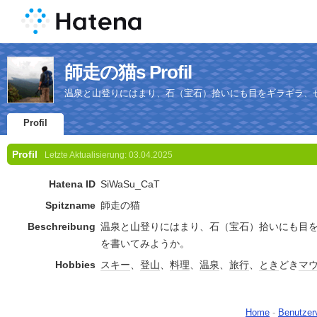
師走の猫s Profil
温泉と山登りにはまり、石（宝石）拾いにも目をギラギラ、
Profil
Profil
Letzte Aktualisierung:
03.04.2025
Hatena ID
SiWaSu_CaT
Spitzname
師走の猫
Beschreibung
温泉と山登りにはまり、石（宝石）拾いにも目
を書いてみようか。
Hobbies
スキー
、
登山
、
料理
、
温泉
、
旅行
、
とき
どき
マ
Home
-
Benutzer