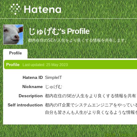
じゅげむ's Profile
都内在住のSEが人生をより良くする情報を共有します。
Profile
Profile
Last updated:
25 May 2023
Hatena ID
SimpleIT
Nickname
じゅげむ
Description
都内在住のSEが人生をより良くする情報を共有
Self introduction
都内のIT企業でシステムエンジニアをやってい
自分も皆さんも人生がより良くなるような情報
Home
-
Terms of 