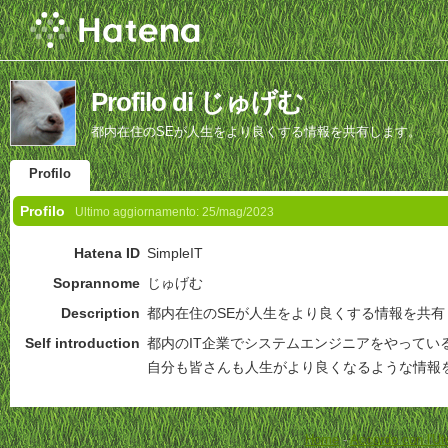
Profilo di じゅげむ
都内在住のSEが人生をより良くする情報を共有します。
Profilo
Profilo
Ultimo aggiornamento:
25/mag/2023
Hatena ID
SimpleIT
Soprannome
じゅげむ
Description
都内在住のSEが人生をより良くする情報を共有
Self introduction
都内のIT企業でシステムエンジニアをやってい
自分も皆さんも人生がより良くなるような情報
Home
-
Accordo con l'Ut