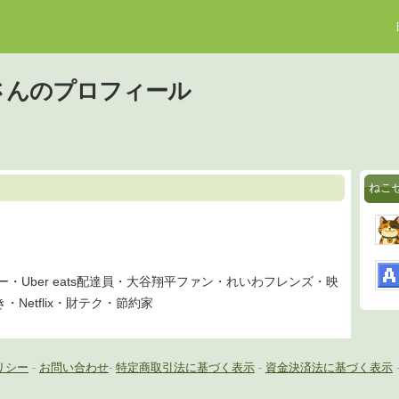
さんのプロフィール
ねこ
ー・Uber eats配達員・大谷翔平ファン・れいわフレンズ・映
Netflix・財テク・節約家
リシー
-
お問い合わせ
-
特定商取引法に基づく表示
-
資金決済法に基づく表示