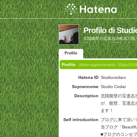
Profilo di Stud
北陸能登の宝達志水町北川尻
時々ガジェット情報をお伝え
Profilo
Profilo
Ultimo aggiornamento:
20/giu/201
Hatena ID
Studiocedarv
Soprannome
Studio Cedar
Description
北陸
能登
の
宝達志
が、
能登
、
宝達志
ま
す！
Self introduction
ブログ
に来て頂い
当
ブログ
「Beauti
■
ブログ
のコンセ