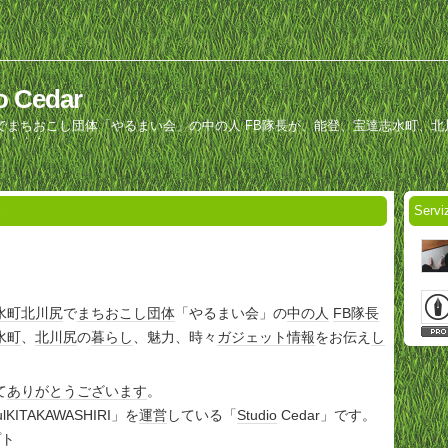
io Cedar
でまちおこし団体「やるまい会」の中の人 FB隊長が、能登、宝達志水町、北
します！
Servi
8
水町
北川尻
で
まちおこし
団体
「やるまい会」の
中の人
FB
隊長
水町
、
北川尻
の
暮らし
、魅力、時々
ガジェット
情報
をお伝え
し
て
ありがとうございます
。
fulKITAKAWASHIRI」を
運営
している「
Studio
Cedar」です。
プト