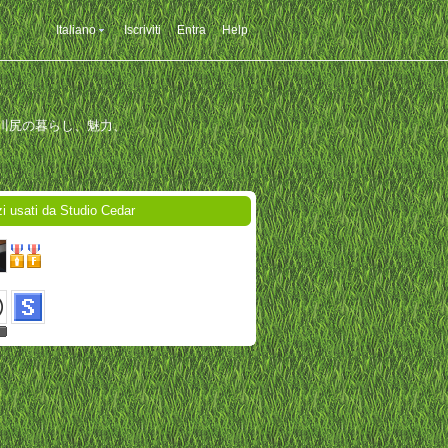
Italiano
Iscriviti
Entra
Help
川尻の暮らし、魅力、
zi usati da Studio Cedar