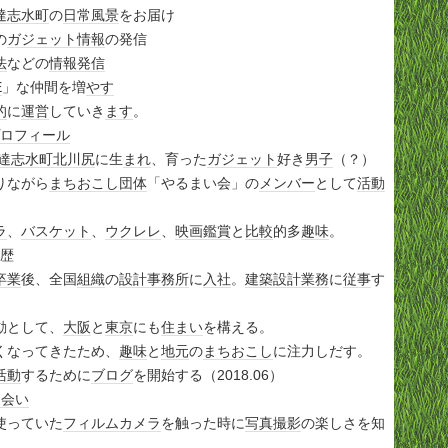
達志水町
の
日常
風景
をお届け
の
ガジェット
情報
の発信
法
などの
情報発信
E
」な仲間を増
やす
的
に
運営
していき
ます
。
ロフィール
達志水町
北川尻
に生
まれ
、育った
ガジェット
好き
男子
（？）
りながら
まちおこし
団体
「やるまい会」の
メンバー
として
活動
ラ
、
バスケット
、
ウクレレ
、
映画鑑賞
と
比較
的多
趣味
。
略歴
卒業
後、全国
組織
の
設計事務所
に
入社
。
建築
設計
業務
に
従事
す
動として、
大阪
と
東京
にも
住まい
を構える。
くなってきたため、
趣味
と
地元
の
まちおこし
に注力しだす。
活動
するために
ブログ
を開始する（2018.06）
出会い
使っていた
フィルムカメラ
を触った時に
写真
撮影
の楽しさを知