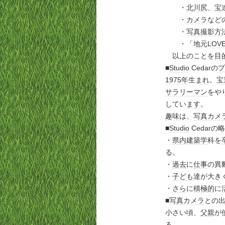
・
北川尻
、
宝
・
カメラ
など
・
写真
撮影
方
・「
地元
LOV
以上のことを
目
■
Studio
Cedarの
プ
1975年
生
まれ
。
宝
サラリーマン
をや
してい
ます
。
趣味
は、
写真
カメ
■
Studio
Cedarの
・
県内
建築学
科を
る。
・
過去
に
仕事
の異
・
子ども
達が大き
・
さら
に
積極的
に
■
写真
カメラ
との
小さい頃、
父親
が
る。