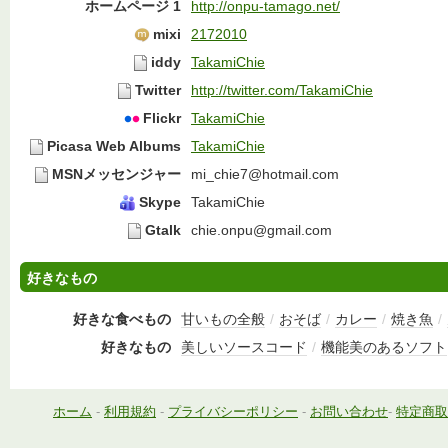
ホームページ 1
http://onpu-tamago.net/
mixi
2172010
iddy
TakamiChie
Twitter
http://twitter.com/TakamiChie
Flickr
TakamiChie
Picasa Web Albums
TakamiChie
MSNメッセンジャー
mi_chie7@hotmail.com
Skype
TakamiChie
Gtalk
chie.onpu@gmail.com
好きなもの
好きな食べもの
甘いもの全般
/
おそば
/
カレー
/
焼き魚
/
好きなもの
美しいソースコード
/
機能美のあるソフト
ホーム
-
利用規約
-
プライバシーポリシー
-
お問い合わせ
-
特定商取