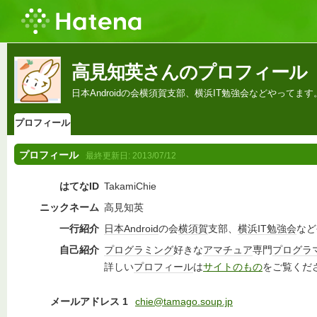
高見知英さんのプロフィール
日本Androidの会横須賀支部、横浜IT勉強会などやってます
プロフィール
プロフィール
最終更新日:
2013/07/12
はてなID
TakamiChie
ニックネーム
高見知英
一行紹介
日本
Android
の会
横須賀
支部、
横浜
IT
勉強会
など
自己紹介
プログラミング
好きな
アマチュア
専門
プログラ
詳しい
プロフィール
は
サイトのもの
をご覧くだ
メールアドレス 1
chie@tamago.soup.jp