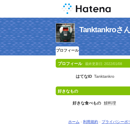
Tanktankr
プロフィール
プロフィール
最終更新日:
2022/01/08
はてなID
Tanktankro
好きなもの
好きな食べもの
鰻料理
ホーム
-
利用規約
-
プライバシーポ