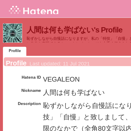
人間は何も学ばない's Profile
恥ずかしながら自慢話になりますが、私の「特技」「自慢」
に自分を表現できるか・いかにメッセージを上手く伝えられ
きるかが得意でありまして、他の誰にも決して絶対に負けな
Profile
Profile
Last updated:
11 Jul 2021
Hatena ID
VEGALEON
Nickname
人間は何も学ばない
Description
恥ずかしながら自慢話にな
技」「自慢」と致しまして
限のなかで（全角80文字以