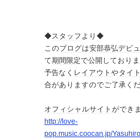
◆
スタッフ
より◆
この
ブログ
は
安部恭弘
デビ
て
期間限定
で公開しておりま
予告なく
レイアウト
や
タイ
合がありますのでご了承く
オフィシャルサイト
ができ
http://love-
pop.music.coocan.jp/Yasuhir