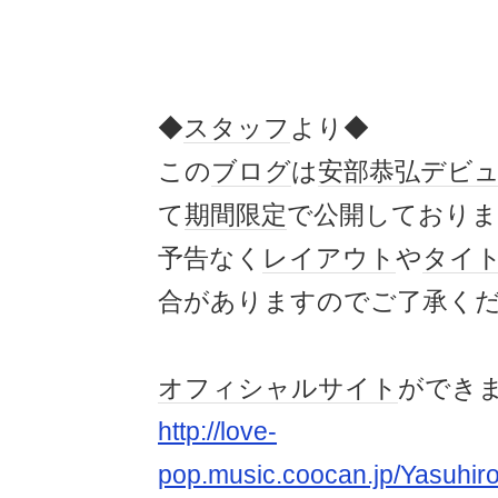
◆
スタッフ
より◆
この
ブログ
は
安部恭弘
デビ
て
期間限定
で公開しておりま
予告なく
レイアウト
や
タイ
合がありますのでご了承く
オフィシャルサイト
ができ
http://love-
pop.music.coocan.jp/Yasuhir