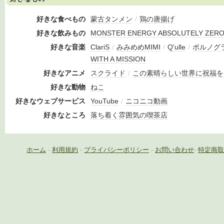
好きな食べもの
蒙古タンメン
/
鶏の唐揚げ
好きな飲みもの
MONSTER ENERGY ABSOLUTELY ZER
好きな音楽
ClariS
/
みみめめMIMI
/
Q'ulle
/
ポルノグ
WITH A MISSION
好きなアニメ
スクライド
/
この素晴らしい世界に祝福を
好きな動物
ねこ
好きなウェブサービス
YouTube
/
ニコニコ動画
好きなところ
落ち着く雰囲気の喫茶店
ホーム
-
利用規約
-
プライバシーポリシー
-
お問い合わせ
-
特定商取