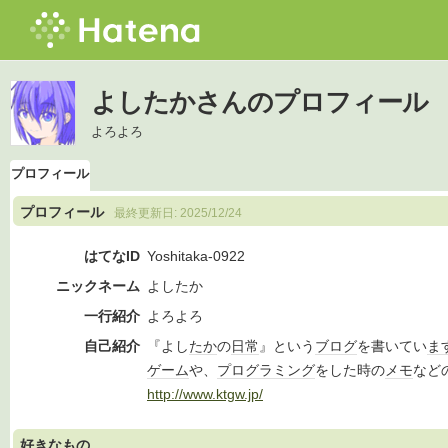
よしたかさんのプロフィール
よろよろ
プロフィール
プロフィール
最終更新日:
2025/12/24
はてなID
Yoshitaka-0922
ニックネーム
よしたか
一行紹介
よろよろ
自己紹介
『よし
たか
の
日常
』という
ブログ
を書いてい
ま
ゲーム
や、
プログラミング
をした時の
メモ
など
http://www.ktgw.jp/
好きなもの