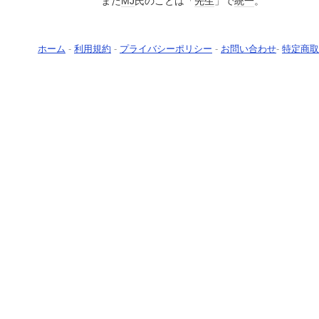
また
MJ
氏のことは「
先生
」で
統一
。
ホーム
-
利用規約
-
プライバシーポリシー
-
お問い合わせ
-
特定商取