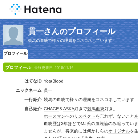
貫一さんのプロフィール
競馬の血統で様々の理屈をコネコネしています
プロフィール
プロフィール
最終更新日:
2018/11/16
はてなID
YotaBlood
ニックネーム
貫一
一行紹介
競馬
の
血統
で様々の
理屈
を
コネ
コネ
してい
ます
自己紹介
CHAGE
＆
ASKA
好きで
競馬
血統
好き。
ホース
マン
への
リスペクト
を忘れず、ないこと
血統
歴は3年ほどで
MJ
氏の
血統
論のみ追ってい
ませんが、将来的には何かしらの
オリジナル
を