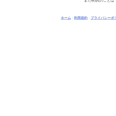
また
MJ
氏のことは
ホーム
-
利用規約
-
プライバシーポ