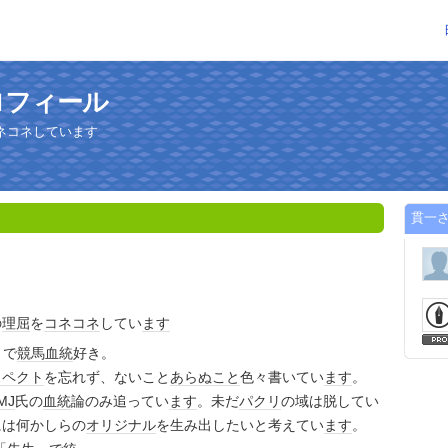
ロフィール
ネコネしています
貫一
の
理屈
を
コネ
コネ
してい
ます
きで
競馬
血統
好き。
スペクト
を忘れず、ないこと
あらぬこと
色々書いてい
ます
。
MJ
氏の
血統
論のみ追ってい
ます
。未だ
パクリ
の域は脱してい
には何かしらの
オリジナル
を生み出したいと考えてい
ます
。