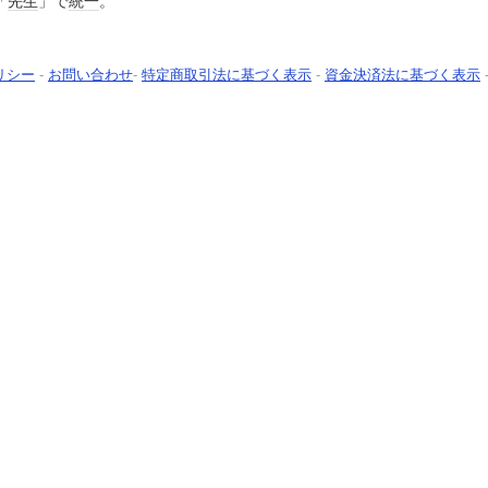
「
先生
」で
統一
。
リシー
-
お問い合わせ
-
特定商取引法に基づく表示
-
資金決済法に基づく表示