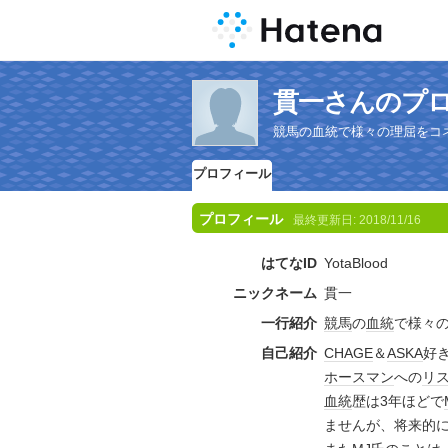
貫一さんのプ
競馬の血統で様々の理屈をコ
プロフィール
プロフィール
最終更新日:
2018/11/16
はてなID
YotaBlood
ニックネーム
貫一
一行紹介
競馬
の
血統
で様々
自己紹介
CHAGE
＆
ASKA
好
ホース
マン
への
リ
血統
歴は3年ほどで
ませんが、将来的