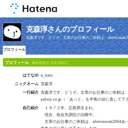
克森淳さんのプロフィール
克森淳です、どうぞ。文章のお仕事のご依頼は、ahimizarak2
プロフィール
プロフィール
最終更新日:
2013/09/27
はてなID
a_katu
ニックネーム
克森淳
一行紹介
克森淳です、どうぞ。文章の
お仕事
のご依頼は、ah
yahoo
.
co.jp
（「あっと」を半角の@に直して下
自己紹介
１９７２年、
広島県
生まれ。
現在
、
統合失調症
の
治療
中。
文章の
お仕事
のご依頼は、ahimizarak2004あ