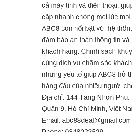
cả máy tính và điện thoại, giú
cập nhanh chóng mọi lúc mọi 
ABC8 còn nổi bật với hệ thống
đảm bảo an toàn thông tin và 
khách hàng. Chính sách khu
cùng dịch vụ chăm sóc khách
những yếu tố giúp ABC8 trở t
hàng đầu của nhiều người ch
Địa chỉ: 144 Tăng Nhơn Phú,
Quận 9, Hồ Chí Minh, Việt N
Email: abc88deal@gmail.com
Phone: 0848022529