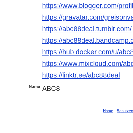
https://www.blogger.com/pro
https://gravatar.com/greiso
https://abc88deal.tumblr.com/
https://abc88deal.bandcamp
https://hub.docker.com/u/abc
https://www.mixcloud.com/ab
https://linktr.ee/abc88deal
Name
ABC8
Home
-
Benutzer