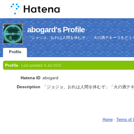
abogard's Profile
「ジョジョ、おれは人間を休むぞ」「火の酒テキーラをどう
Profile
Profile
Last updated:
6 Jul 2010
Hatena ID
abogard
Description
「
ジョジョ
、おれは
人間
を休むぞ」「火の酒
テ
Home
-
Terms of 