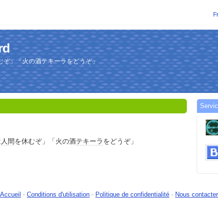
F
rd
むぞ」「火の酒テキーラをどうぞ」
Servic
は
人間
を休むぞ」「火の酒
テキーラ
をどうぞ」
Accueil
-
Conditions d'utilisation
-
Politique de confidentialité
-
Nous contacter