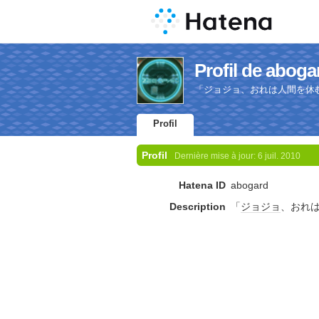
Profil de aboga
「ジョジョ、おれは人間を休
Profil
Profil
Dernière mise à jour:
6 juil. 2010
Hatena ID
abogard
Description
「
ジョジョ
、おれ