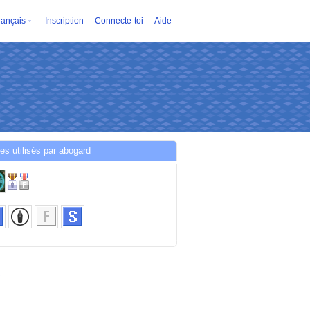
rançais
Inscription
Connecte-toi
Aide
es utilisés par abogard