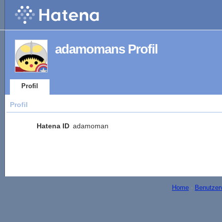
adamomans Profil
Profil
Profil
Hatena ID
adamoman
Home
-
Benutzer