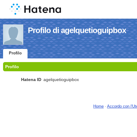
Profilo di agelquetioguipbox
Profilo
Profilo
Hatena ID
agelquetioguipbox
Home
-
Accordo con l'Ut