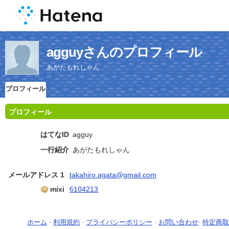
agguyさんのプロフィール
あがたもれしゃん
プロフィール
プロフィール
はてなID
agguy
一行紹介
あがたもれしゃん
メールアドレス 1
takahiro.agata@gmail.com
mixi
6104213
ホーム
-
利用規約
-
プライバシーポリシー
-
お問い合わせ
-
特定商取