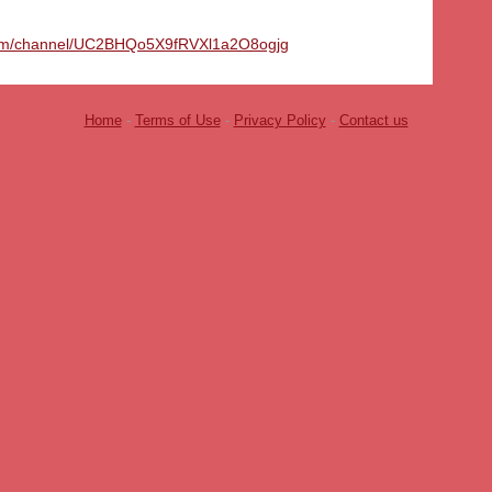
com/channel/UC2BHQo5X9fRVXl1a2O8ogjg
Home
-
Terms of Use
-
Privacy Policy
-
Contact us