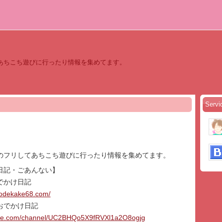
あちこち遊びに行ったり情報を集めてます。
Servi
のフリしてあちこち遊びに行ったり情報を集めてます。
日記・ごあんない】
でかけ日記
aodekake68.com/
まおでかけ日記
ube.com/channel/UC2BHQo5X9fRVXl1a2O8ogjg