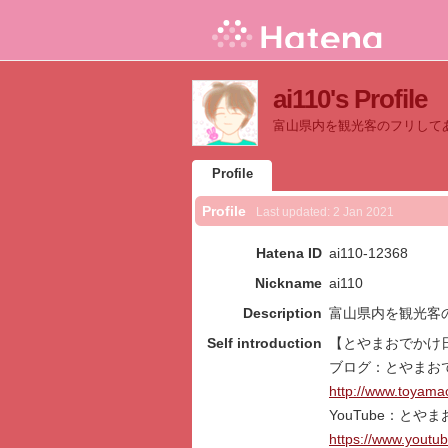
ai110's Profile
富山県内を観光客のフリして
Profile
Profile
Last updated:
2 Jan 2021
Hatena ID
ai110-12368
Nickname
ai110
Description
富山県内を観光客
Self introduction
【とやまおでかけ
ブログ：とやまお
http://www.toyam
YouTube：とや
https://www.yout