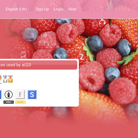
English (UK)
Sign Up
Login
Help
ces used by ai110