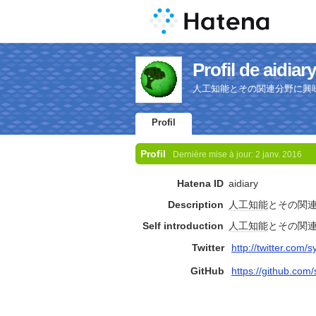
Profil de aidiary
人工知能とその関連分野に興
Profil
Profil
Dernière mise à jour:
2 janv. 2016
Hatena ID
aidiary
Description
人工知能
とその関
Self introduction
人工知能
とその関
Twitter
http://twitter.com/s
GitHub
https://github.com