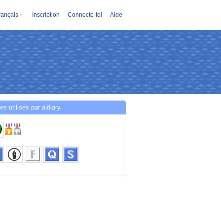
rançais
Inscription
Connecte-toi
Aide
es utilisés par aidiary