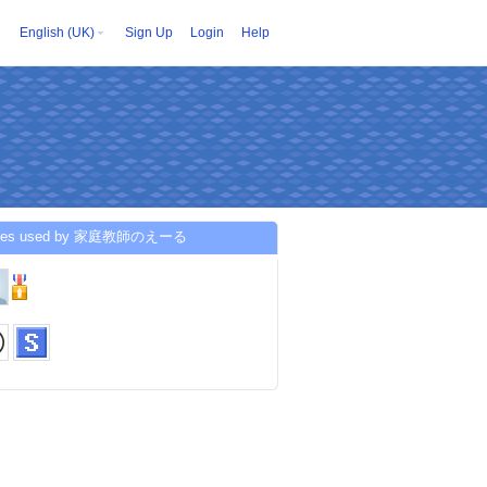
English (UK)
Sign Up
Login
Help
ices used by 家庭教師のえーる