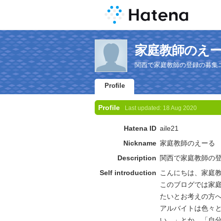
家庭教師のえーる's
関西で家庭教師の登録の募集
Profile
Profile
Last updated:
18 Aug 2020
Hatena ID
aile21
Nickname
家庭教師のえーる
Description
関西で家庭教師の
Self introduction
こんにちは、家庭
このブログでは家
たいとお考えの方
アルバイトは色々
い。」とか、「自