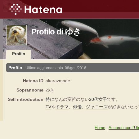
Profilo di ゆき
Profilo
Profilo
Ultimo aggiornamento:
08/gen/2016
Hatena ID
akarazmade
Soprannome
ゆき
Self introduction
特に
なんの変哲のない
20代
女子
です。
TV
や
ドラマ
、
俳優
、
ジャニーズ
が好きないたっ
Home
-
Accordo con l'Ut