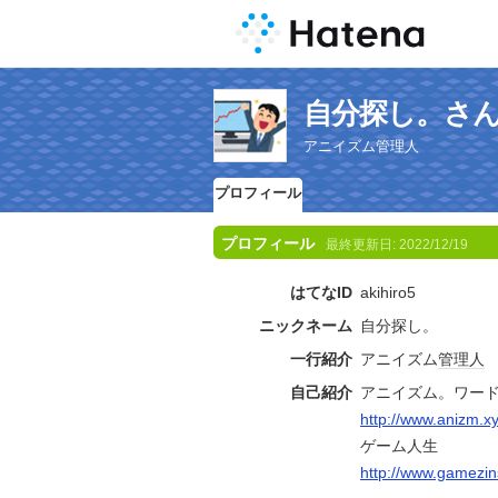
自分探し。さ
アニイズム管理人
プロフィール
プロフィール
最終更新日:
2022/12/19
はてなID
akihiro5
ニックネーム
自分探し。
一行紹介
アニイズム
管理人
自己紹介
アニイズム。ワー
http://www.anizm.x
ゲーム人生
http://www.gamezin