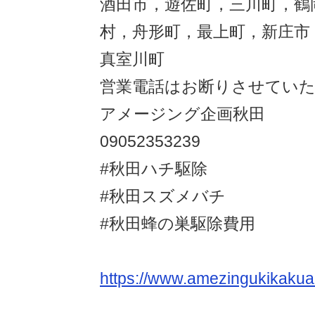
酒田市，遊佐町，三川町，鶴
村，舟形町，最上町，新庄市
真室川町
営業電話はお断りさせてい
アメージング企画秋田
09052353239
#秋田ハチ駆除
#秋田スズメバチ
#秋田蜂の巣駆除費用
https://www.amezingukikakua