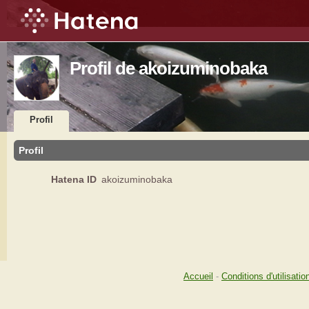
Profil de akoizuminobaka
Profil
Profil
Hatena ID
akoizuminobaka
Accueil
-
Conditions d'utilisatio