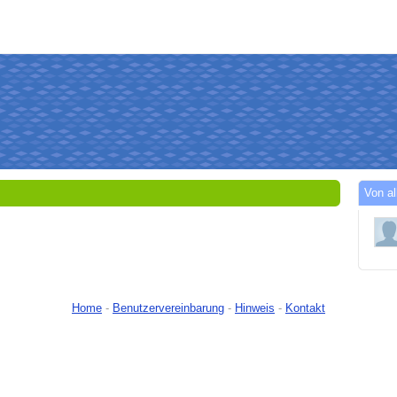
Von al
Home
-
Benutzervereinbarung
-
Hinweis
-
Kontakt