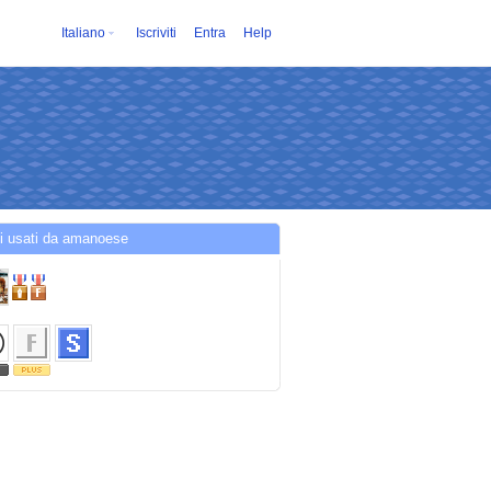
Italiano
Iscriviti
Entra
Help
i usati da amanoese