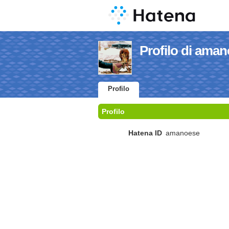
Profilo di ama
Profilo
Profilo
Hatena ID
amanoese