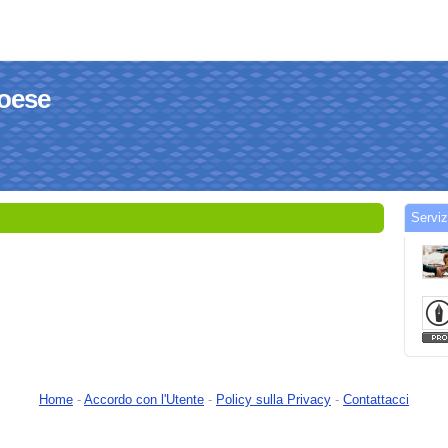
noese
Serviz
Home
-
Accordo con l'Utente
-
Policy sulla Privacy
-
Contattacci