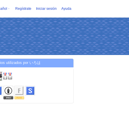
añol
Regístrate
Iniciar sesión
Ayuda
cios utilizados por いろは