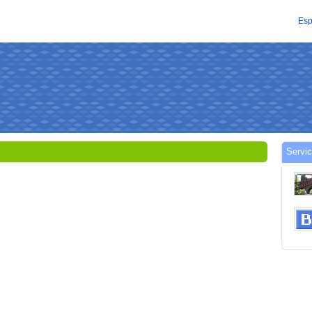
Esp
は
Servi