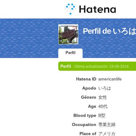
Perfil de いろ
Perfil
Perfil
Última actualización:
19-08-2016
Hatena ID
americanlife
Apodo
いろは
Género
女性
Age
40代
Blood type
B型
Occupation
専業主婦
Place of
アメリカ