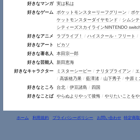
好きなマンガ
実は私は
好きなゲーム
ポケットモンスターリーフグリーン
/
ポケ
ケットモンスターダイヤモンド
/
シムシテ
シティーズスカイラインNINTENDO switch d
好きなアニメ
ラブライブ！
/
ハイスクール・フリート
/
好きなアート
ピカソ
好きな著名人
本田宗一郎
好きな芸能人
新田恵海
好きなキャラクター
ミスターシービー
/
ナリタブライアン
/
エ
/
高坂穂乃果
/
藍澤渚
/
山下秀子
/
中原ミ
好きなところ
台北
/
伊豆諸島
/
四国
好きなことば
やらぬよりやって後悔
/
やりたいことをや
ホーム
-
利用規約
-
プライバシーポリシー
-
お問い合わせ
-
特定商取