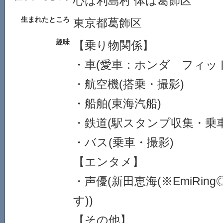
心は利島村 体は葛飾区
生まれたところ
東京都葛飾区
趣味
【乗り物関係】
・車(愛車：ホンダ フィッ
・航空機(搭乗・撮影)
・船舶(東海汽船)
・鉄道(駅スタンプ収集・乗
・バス(乗車・撮影)
【エンタメ】
・声優(新田恵海(※EmiRi
す))
【その他】