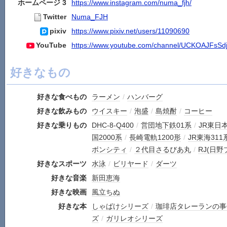
ホームページ 3
https://www.instagram.com/numa_fjh/
Twitter
Numa_FJH
pixiv
https://www.pixiv.net/users/11090690
YouTube
https://www.youtube.com/channel/UCKOAJFsS
好きなもの
好きな食べもの
ラーメン
/
ハンバーグ
好きな飲みもの
ウイスキー
/
泡盛
/
島焼酎
/
コーヒー
好きな乗りもの
DHC-8-Q400
/
営団地下鉄01系
/
JR東日本
国2000系
/
長崎電軌1200形
/
JR東海311
ボンシティ
/
２代目さるびあ丸
/
RJ(日
好きなスポーツ
水泳
/
ビリヤード
/
ダーツ
好きな音楽
新田恵海
好きな映画
風立ちぬ
好きな本
しゃばけシリーズ
/
珈琲店タレーランの事
ズ
/
ガリレオシリーズ