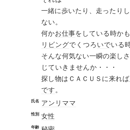
一緒に歩いたり、走ったり
ない。
何か
お仕事
をしている時か
リビング
でくつろ
いで
いる
そんな何気ない一瞬の楽しさ
じていきませんか・・・
探し物はＣＡＣＵＳに来れ
です
。
氏名
アンリ
ママ
性別
女性
年齢
秘密