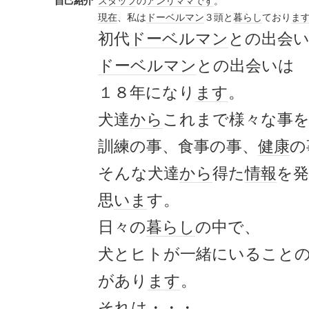
自己紹介
スタッフ
の
アンリ
ママ
です
。
現在
、私は
ドーベルマン
３頭と
暮らし
ており
ま
初代
ドーベルマン
との出会
ドーベルマン
との出会いは
１８年になり
ます
。
犬達
から
これまで様々な事
訓練の事、食事の事、
健康
の
そんな犬達
から
得た
情報
を
思
いま
す。
日々の
暮らし
の中で、
犬とヒトが一緒にいること
があり
ます
。
それは・・・