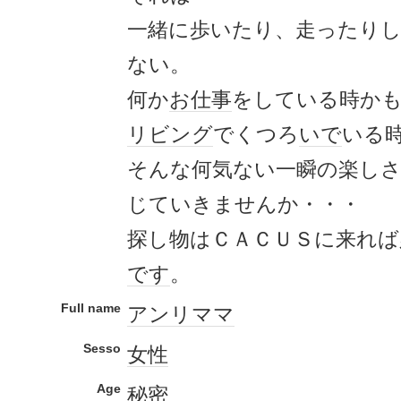
一緒に歩いたり、走ったり
ない。
何か
お仕事
をしている時か
リビング
でくつろ
いで
いる
そんな何気ない一瞬の楽しさ
じていきませんか・・・
探し物はＣＡＣＵＳに来れ
です
。
Full name
アンリ
ママ
Sesso
女性
Age
秘密