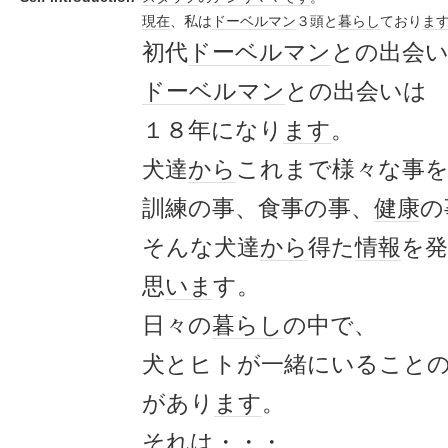
現在
、私は
ドーベルマン
３頭と
暮らし
ており
ま
初代
ドーベルマン
との出会
ドーベルマン
との出会いは
１８年になり
ます
。
犬達
から
これまで様々な事
訓練の事、食事の事、
健康
の
そんな犬達
から
得た
情報
を
思
いま
す。
日々の
暮らし
の中で、
犬とヒトが一緒にいること
があり
ます
。
それは・・・