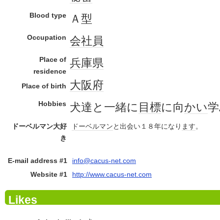
Blood type
Ａ型
Occupation
会社員
Place of
兵庫県
residence
大阪府
Place of birth
Hobbies
犬達と一緒に
目標
に向
かい
学
ドーベルマン大好
ドーベルマン
と出会い１８年になり
ます
。
き
E-mail address #1
info@cacus-net.com
Website #1
http://www.cacus-net.com
Likes