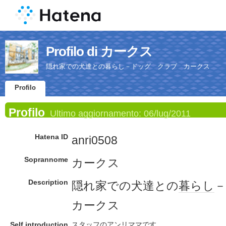
Profilo di カークス
隠れ家での犬達との暮らし－ドッグ クラブ カークス
Profilo
Profilo
Ultimo aggiornamento:
06/lug/2011
Hatena ID
anri0508
Soprannome
カークス
Description
隠れ家での犬達との
暮らし
－
カークス
Self introduction
スタッフ
の
アンリ
ママ
です
。