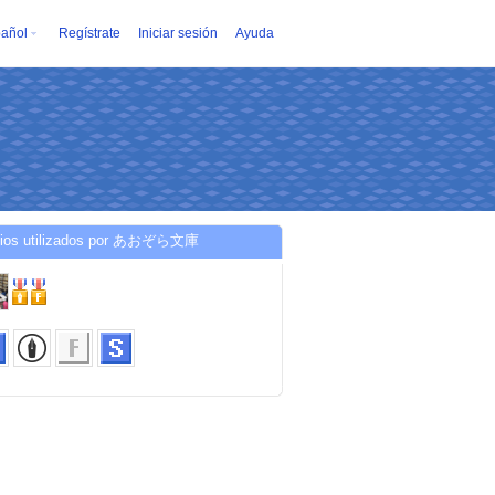
añol
Regístrate
Iniciar sesión
Ayuda
cios utilizados por あおぞら文庫