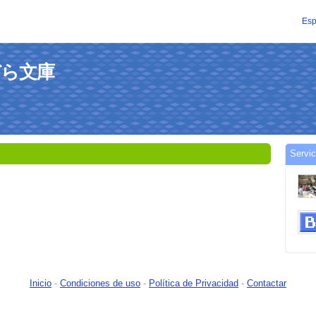
Esp
おぞら文庫
Servi
Inicio
-
Condiciones de uso
-
Política de Privacidad
-
Contactar