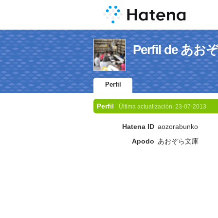
Perfil de あ
Perfil
Perfil
Última actualización:
23-07-2013
Hatena ID
aozorabunko
Apodo
あおぞら文庫