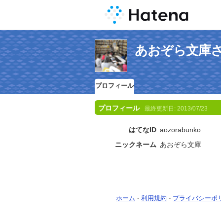
あおぞら文庫
プロフィール
プロフィール
最終更新日:
2013/07/23
はてなID
aozorabunko
ニックネーム
あおぞら文庫
ホーム
-
利用規約
-
プライバシーポ