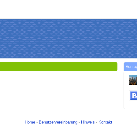
Von a
Home
-
Benutzervereinbarung
-
Hinweis
-
Kontakt