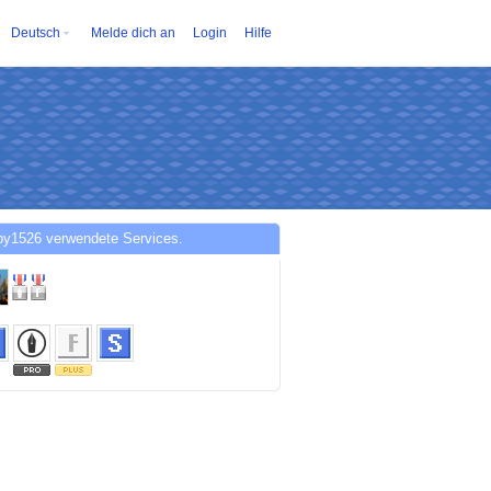
Deutsch
Melde dich an
Login
Hilfe
py1526 verwendete Services.