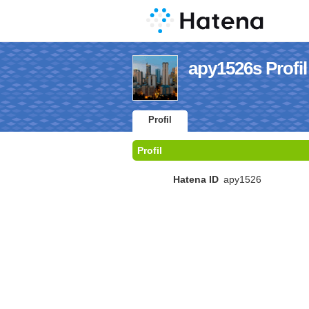
apy1526s Profil
Profil
Profil
Hatena ID
apy1526